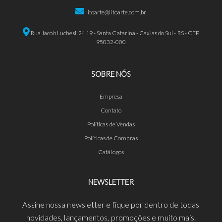
litoarte@litoarte.com.br
Rua Jacob Luchesi, 2419 - Santa Catarina - Caxias do Sul - RS - CEP
95032-000
SOBRE NÓS
Empresa
Contato
Políticas de Vendas
Políticas de Compras
Catálogos
NEWSLETTER
Assine nossa newsletter e fique por dentro de todas
novidades, lançamentos, promoções e muito mais.