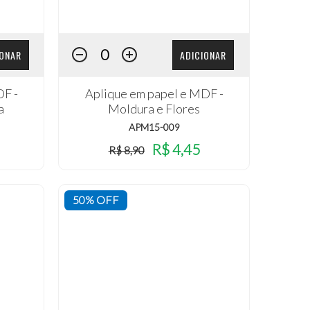
IONAR
ADICIONAR
DF -
Aplique em papel e MDF -
a
Moldura e Flores
APM15-009
R$ 4,45
R$ 8,90
50% OFF