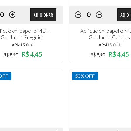
ADICIONAR
ADIC
lique em papel e MDF -
Aplique em papel e M
Guirlanda Preguiça
Guirlanda Corujas
APM15-010
APM15-011
R$ 4,45
R$ 4,45
R$ 8,90
R$ 8,90
OFF
50% OFF