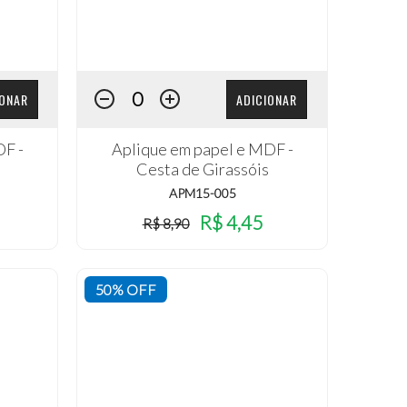
IONAR
ADICIONAR
DF -
Aplique em papel e MDF -
Cesta de Girassóis
APM15-005
R$ 4,45
R$ 8,90
50% OFF