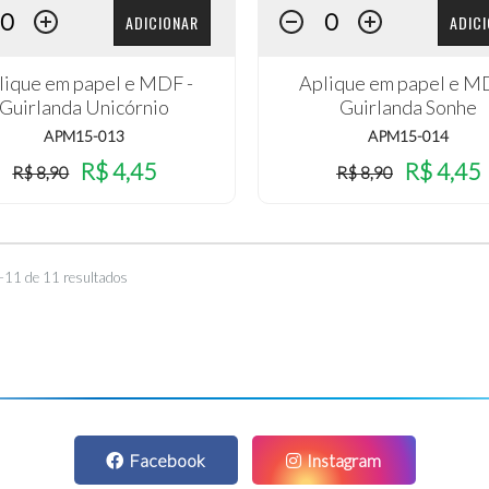
ADICIONAR
ADIC
lique em papel e MDF -
Aplique em papel e M
Guirlanda Unicórnio
Guirlanda Sonhe
APM15-013
APM15-014
R$ 4,45
R$ 4,45
R$ 8,90
R$ 8,90
–11 de 11 resultados
Facebook
Instagram