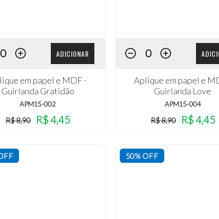
ADICIONAR
ADIC
lique em papel e MDF -
Aplique em papel e M
Guirlanda Gratidão
Guirlanda Love
APM15-002
APM15-004
R$ 4,45
R$ 4,45
R$ 8,90
R$ 8,90
OFF
50% OFF