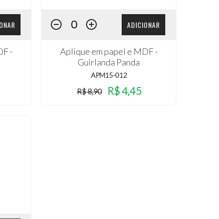
IONAR
ADICIONAR
DF -
Aplique em papel e MDF -
Guirlanda Panda
APM15-012
R$ 4,45
R$ 8,90