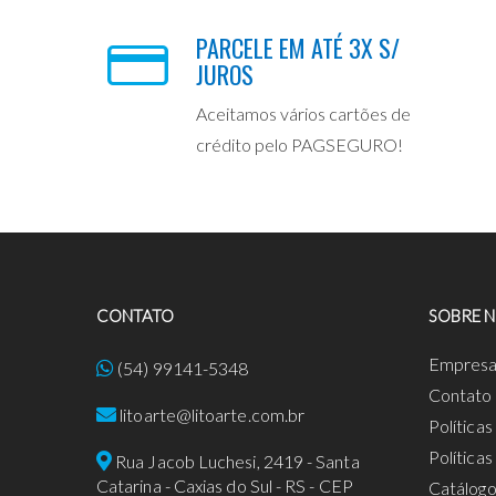
PARCELE EM ATÉ 3X S/
JUROS
Aceitamos vários cartões de
crédito pelo PAGSEGURO!
CONTATO
SOBRE 
Empres
(54) 99141-5348
Contato
litoarte@litoarte.com.br
Política
Política
Rua Jacob Luchesi, 2419 - Santa
Catarina - Caxias do Sul - RS - CEP
Catálog