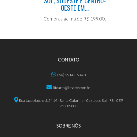
SUL, SUDESTE E CENTRO-
OESTE EM...
Compras acima de R$ 199,00.
CONTATO
(54) 99141-5348
litoarte@litoarte.com.br
Rua Jacob Luchesi, 2419 - Santa Catarina - Caxias do Sul - RS - CEP
95032-000
SOBRE NÓS