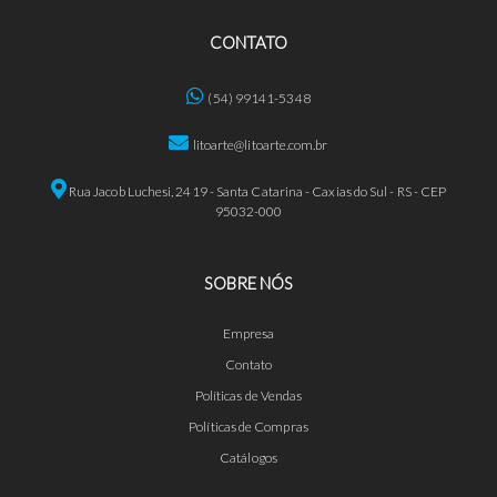
CONTATO
(54) 99141-5348
litoarte@litoarte.com.br
Rua Jacob Luchesi, 2419 - Santa Catarina - Caxias do Sul - RS - CEP
95032-000
SOBRE NÓS
Empresa
Contato
Políticas de Vendas
Políticas de Compras
Catálogos