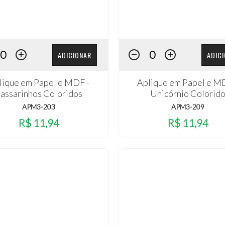
ADICIONAR
ADIC
lique em Papel e MDF -
Aplique em Papel e M
assarinhos Coloridos
Unicórnio Colorid
APM3-203
APM3-209
R$ 11,94
R$ 11,94