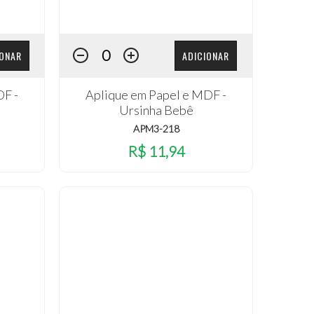
IONAR
ADICIONAR
DF -
Aplique em Papel e MDF -
Ursinha Bebê
APM3-218
R$ 11,94