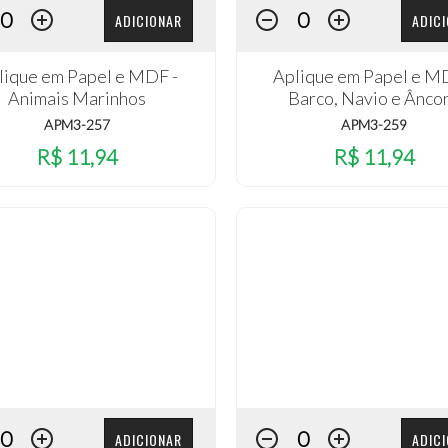
ADICIONAR
ADIC
lique em Papel e MDF -
Aplique em Papel e M
Animais Marinhos
Barco, Navio e Ânco
APM3-257
APM3-259
R$ 11,94
R$ 11,94
ADICIONAR
ADIC