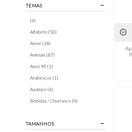
TEMAS
(6)
Alfabeto (50)
Amor (18)
Ap
P
Animais (87)
Anos 90 (1)
Arabescos (1)
Azulejos (6)
Bebidas / Churrasco (4)
Borboleta (23)
TAMANHOS
Café (7)