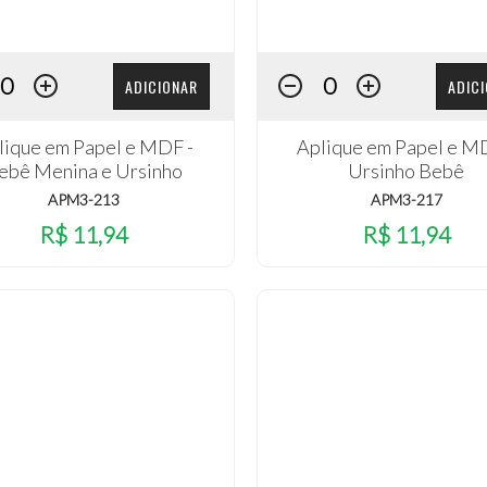
ADICIONAR
ADIC
lique em Papel e MDF -
Aplique em Papel e M
ebê Menina e Ursinho
Ursinho Bebê
APM3-213
APM3-217
R$ 11,94
R$ 11,94