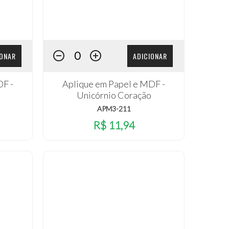
IONAR
ADICIONAR
DF -
Aplique em Papel e MDF -
o
Unicórnio Coração
APM3-211
R$ 11,94