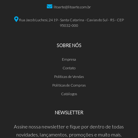
litoarte@litoarte.com.br
Rua Jacob Luchesi, 2419 - Santa Catarina - Caxias do Sul - RS - CEP
95032-000
SOBRE NÓS
Empresa
Contato
Políticas de Vendas
Políticas de Compras
Catálogos
NEWSLETTER
Assine nossa newsletter e fique por dentro de todas
novidades, lançamentos, promoções e muito mais.