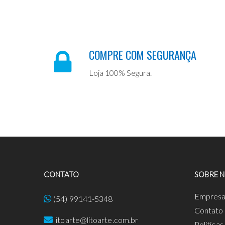
COMPRE COM SEGURANÇA
Loja 100% Segura.
CONTATO
SOBRE 
Empres
(54) 99141-5348
Contato
litoarte@litoarte.com.br
Política