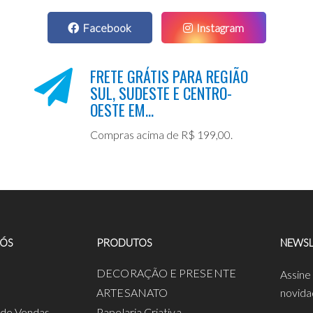
Facebook
Instagram
FRETE GRÁTIS PARA REGIÃO
SUL, SUDESTE E CENTRO-
OESTE EM...
Compras acima de R$ 199,00.
NÓS
PRODUTOS
NEWSL
a
DECORAÇÃO E PRESENTE
Assine
ARTESANATO
novida
s de Vendas
Papelaria Criativa