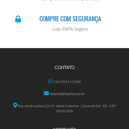
COMPRE COM SEGURANÇA
Loja 100% Segura.
CONTATO
(54) 99141-5348
litoarte@litoarte.com.br
Rua Jacob Luchesi, 2419 - Santa Catarina - Caxias do Sul - RS - CEP
95032-000