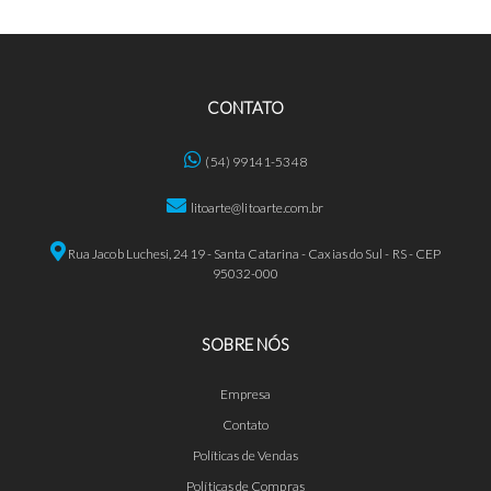
CONTATO
(54) 99141-5348
litoarte@litoarte.com.br
Rua Jacob Luchesi, 2419 - Santa Catarina - Caxias do Sul - RS - CEP
95032-000
SOBRE NÓS
Empresa
Contato
Políticas de Vendas
Políticas de Compras