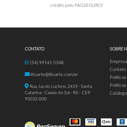
crédito pelo PAGSEGURO!
CONTATO
SOBRE 
Empres
(54) 99141-5348
Contato
litoarte@litoarte.com.br
Política
Política
Rua Jacob Luchesi, 2419 - Santa
Catarina - Caxias do Sul - RS - CEP
Catálog
95032-000