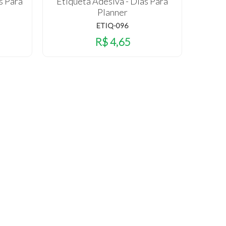
s Para
Etiqueta Adesiva - Dias Para
Planner
ETIQ-096
R$ 4,65