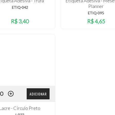
iqueta Adesiva - Trufa
Etiqueta Adesiva - Mese
Planner
ETIQ-042
ETIQ-095
R$ 3,40
R$ 4,65
ADICIONAR
Lacre - Círculo Preto
L-022