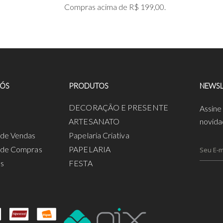
Compras acima de R$ 199,00.
NÓS
PRODUTOS
NEWSL
a
DECORAÇÃO E PRESENTE
Assine
ARTESANATO
novida
s de Vendas
Papelaria Criativa
s de Compras
PAPELARIA
os
FESTA