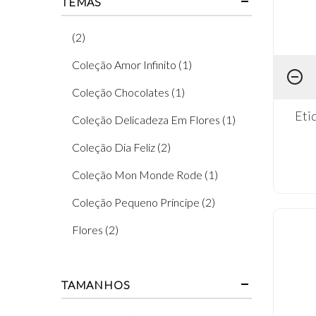
TEMAS
(2)
Coleção Amor Infinito (1)
Coleção Chocolates (1)
Eti
Coleção Delicadeza Em Flores (1)
Coleção Dia Feliz (2)
Coleção Mon Monde Rode (1)
Coleção Pequeno Príncipe (2)
Flores (2)
Infantil (24)
TAMANHOS
Lacres (1)
Páscoa (1)