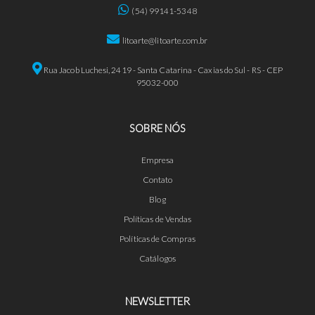
(54) 99141-5348
litoarte@litoarte.com.br
Rua Jacob Luchesi, 2419 - Santa Catarina - Caxias do Sul - RS - CEP
95032-000
SOBRE NÓS
Empresa
Contato
Blog
Políticas de Vendas
Políticas de Compras
Catálogos
NEWSLETTER