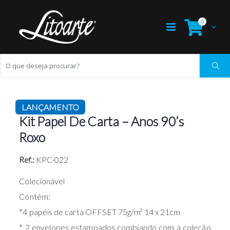
0
LANÇAMENTO
Kit Papel De Carta – Anos 90’s
Roxo
Ref.:
KPC-022
Colecionável
Contém:
*4 papéis de carta OFFSET 75g/m² 14 x 21cm
* 2 envelopes estampados combiando com a coleção