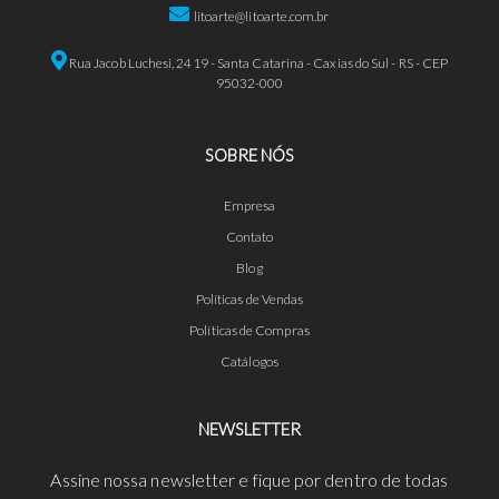
litoarte@litoarte.com.br
Rua Jacob Luchesi, 2419 - Santa Catarina - Caxias do Sul - RS - CEP
95032-000
SOBRE NÓS
Empresa
Contato
Blog
Políticas de Vendas
Políticas de Compras
Catálogos
NEWSLETTER
Assine nossa newsletter e fique por dentro de todas