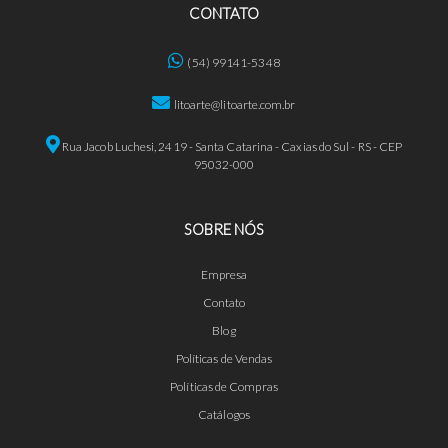
CONTATO
(54) 99141-5348
litoarte@litoarte.com.br
Rua Jacob Luchesi, 2419 - Santa Catarina - Caxias do Sul - RS - CEP
95032-000
SOBRE NÓS
Empresa
Contato
Blog
Políticas de Vendas
Políticas de Compras
Catálogos