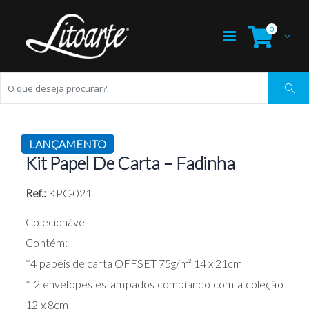
0
LANÇAMENTO
Kit Papel De Carta – Fadinha
Ref.:
KPC-021
Colecionável
Contém:
*4 papéis de carta OFFSET 75g/m² 14 x 21cm
* 2 envelopes estampados combiando com a coleção
12 x 8cm