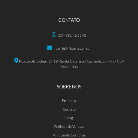
CONTATO
(54) 99141-5348
litoarte@litoarte.com.br
Rua Jacob Luchesi, 2419 - Santa Catarina - Caxias do Sul - RS - CEP
95032-000
SOBRE NÓS
Empresa
Contato
Blog
Políticas de Vendas
Políticas de Compras