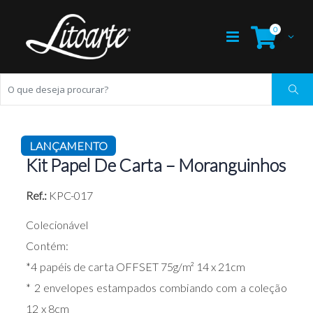
0
LANÇAMENTO
Kit Papel De Carta – Moranguinhos
Ref.:
KPC-017
Colecionável
Contém:
*4 papéis de carta OFFSET 75g/m² 14 x 21cm
* 2 envelopes estampados combiando com a coleção
12 x 8cm