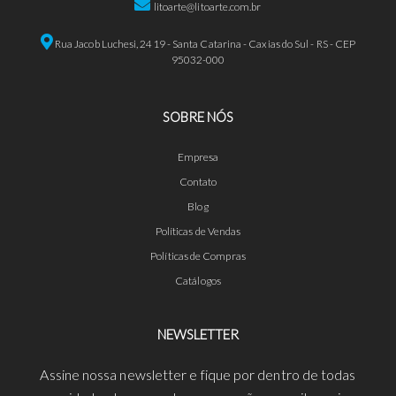
litoarte@litoarte.com.br
Rua Jacob Luchesi, 2419 - Santa Catarina - Caxias do Sul - RS - CEP
95032-000
SOBRE NÓS
Empresa
Contato
Blog
Políticas de Vendas
Políticas de Compras
Catálogos
NEWSLETTER
Assine nossa newsletter e fique por dentro de todas