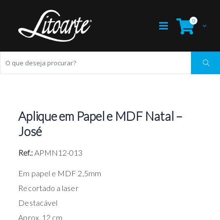
0
Aplique em Papel e MDF Natal –
José
Ref.:
APMN12-013
Em papel e MDF 2,5mm
Recortado a laser
Destacável
Aprox. 12 cm