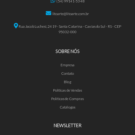
(54) 99141-5348
litoarte@litoarte.com.br
Rua Jacob Luchesi, 2419 - Santa Catarina - Caxias do Sul - RS - CEP
95032-000
SOBRE NÓS
Empresa
Contato
Blog
Políticas de Vendas
Políticas de Compras
Catálogos
NEWSLETTER