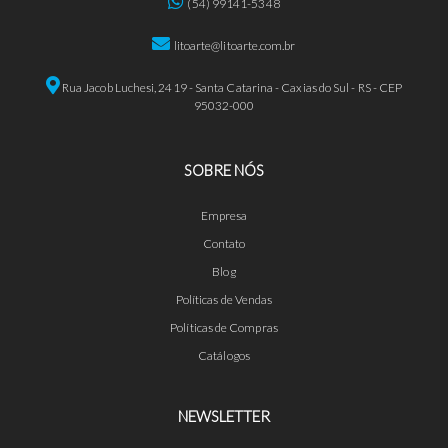
(54) 99141-5348
litoarte@litoarte.com.br
Rua Jacob Luchesi, 2419 - Santa Catarina - Caxias do Sul - RS - CEP
95032-000
SOBRE NÓS
Empresa
Contato
Blog
Políticas de Vendas
Políticas de Compras
Catálogos
NEWSLETTER