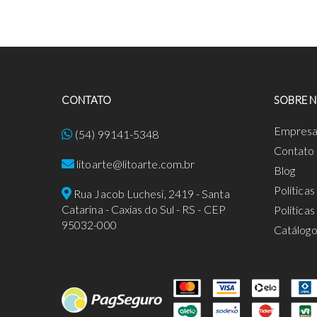
CONTATO
SOBRE 
Empres
(54) 99141-5348
Contato
litoarte@litoarte.com.br
Blog
Política
Rua Jacob Luchesi, 2419 - Santa
Catarina - Caxias do Sul - RS - CEP
Política
95032-000
Catálog