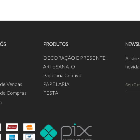
NÓS
PRODUTOS
NEWSL
a
DECORAÇÃO E PRESENTE
Assine
ARTESANATO
novida
Papelaria Criativa
s de Vendas
PAPELARIA
s de Compras
FESTA
os