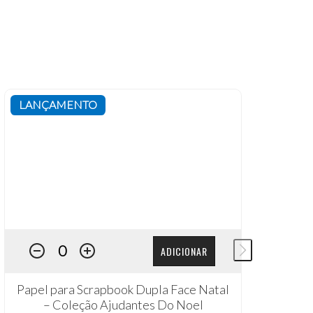
LANÇAMENTO
L
ADICIONAR
Papel para Scrapbook Dupla Face Natal
Pa
– Coleção Ajudantes Do Noel