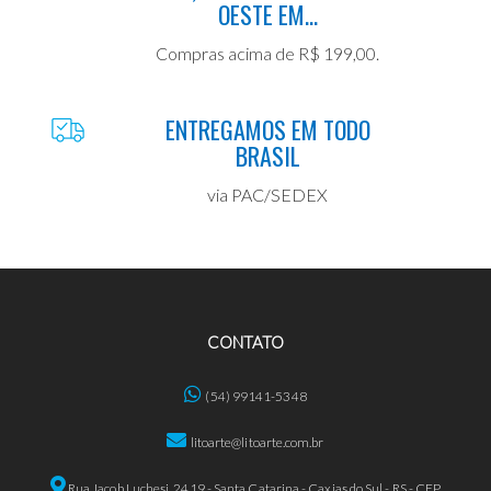
OESTE EM...
Compras acima de R$ 199,00.
ENTREGAMOS EM TODO
BRASIL
via PAC/SEDEX
CONTATO
(54) 99141-5348
litoarte@litoarte.com.br
Rua Jacob Luchesi, 2419 - Santa Catarina - Caxias do Sul - RS - CEP