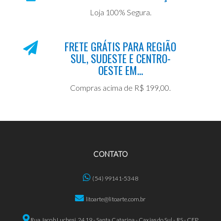
Loja 100% Segura.
FRETE GRÁTIS PARA REGIÃO
SUL, SUDESTE E CENTRO-
OESTE EM...
Compras acima de R$ 199,00.
CONTATO
(54) 99141-5348
litoarte@litoarte.com.br
Rua Jacob Luchesi, 2419 - Santa Catarina - Caxias do Sul - RS - CEP