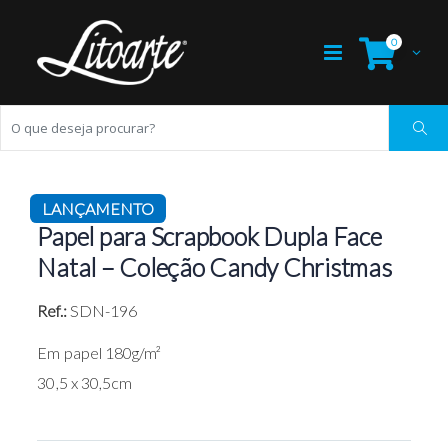
0
LANÇAMENTO
Papel para Scrapbook Dupla Face
Natal – Coleção Candy Christmas
Ref.:
SDN-196
Em papel 180g/m²
30,5 x 30,5cm