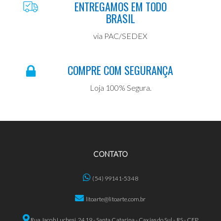
ENTREGAMOS EM TODO
BRASIL
via PAC/SEDEX
COMPRE COM SEGURANÇA
Loja 100% Segura.
CONTATO
(54) 99141-5348
litoarte@litoarte.com.br
Rua Jacob Luchesi, 2419 - Santa Catarina - Caxias do Sul - RS - CEP