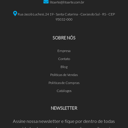
litoarte@litoarte.com.br
Rua Jacob Luchesi, 2419 - Santa Catarina - Caxias do Sul - RS - CEP
95032-000
SOBRE NÓS
Empresa
Contato
Blog
Políticas de Vendas
Políticas de Compras
Catálogos
NEWSLETTER
Assine nossa newsletter e fique por dentro de todas