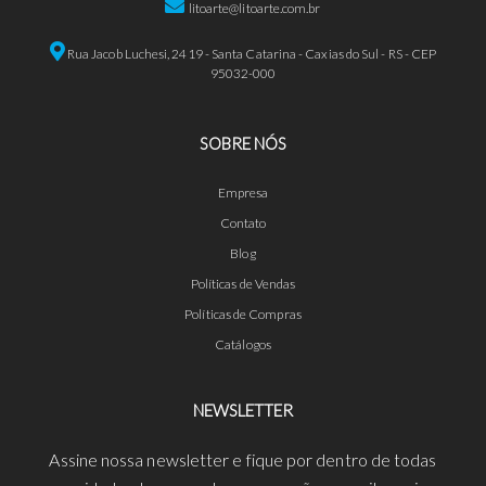
litoarte@litoarte.com.br
Rua Jacob Luchesi, 2419 - Santa Catarina - Caxias do Sul - RS - CEP
95032-000
SOBRE NÓS
Empresa
Contato
Blog
Políticas de Vendas
Políticas de Compras
Catálogos
NEWSLETTER
Assine nossa newsletter e fique por dentro de todas