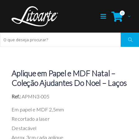
0
Aplique em Papel e MDF Natal –
Coleção Ajudantes Do Noel – Laços
Ref.:
APMN3-005
Em papel e MDF 2,5mm
Recortado a laser
Destacável
Aprox. 3cm cada aplique