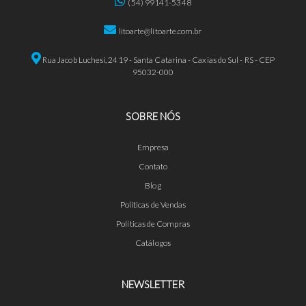
(54) 99141-5348
litoarte@litoarte.com.br
Rua Jacob Luchesi, 2419 - Santa Catarina - Caxias do Sul - RS - CEP
95032-000
SOBRE NÓS
Empresa
Contato
Blog
Políticas de Vendas
Políticas de Compras
Catálogos
NEWSLETTER