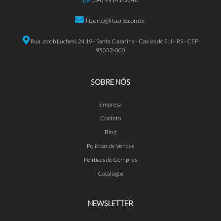
litoarte@litoarte.com.br
Rua Jacob Luchesi, 2419 - Santa Catarina - Caxias do Sul - RS - CEP
95032-000
SOBRE NÓS
Empresa
Contato
Blog
Políticas de Vendas
Políticas de Compras
Catálogos
NEWSLETTER