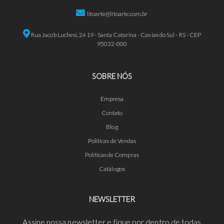
litoarte@litoarte.com.br
Rua Jacob Luchesi, 2419 - Santa Catarina - Caxias do Sul - RS - CEP
95032-000
SOBRE NÓS
Empresa
Contato
Blog
Políticas de Vendas
Políticas de Compras
Catálogos
NEWSLETTER
Assine nossa newsletter e fique por dentro de todas