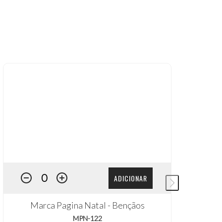
ADICIONAR
Marca Pagina Natal - Bençãos
M
MPN-122