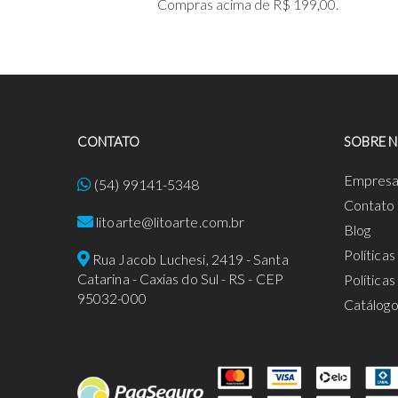
Compras acima de R$ 199,00.
CONTATO
SOBRE 
Empres
(54) 99141-5348
Contato
litoarte@litoarte.com.br
Blog
Política
Rua Jacob Luchesi, 2419 - Santa
Catarina - Caxias do Sul - RS - CEP
Política
95032-000
Catálog