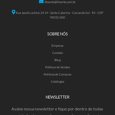
litoarte@litoarte.com.br
Rua Jacob Luchesi, 2419 - Santa Catarina - Caxias do Sul - RS - CEP
95032-000
SOBRE NÓS
Empresa
Contato
Blog
Políticas de Vendas
Políticas de Compras
Catálogos
NEWSLETTER
Assine nossa newsletter e fique por dentro de todas