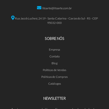
litoarte@litoarte.com.br
Rua Jacob Luchesi, 2419 - Santa Catarina - Caxias do Sul - RS - CEP
95032-000
SOBRE NÓS
Empresa
Contato
Blog
Políticas de Vendas
Políticas de Compras
Catálogos
NEWSLETTER