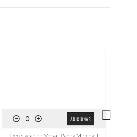
ADICIONAR
Decoração de Mesa - Panda Menina II
D