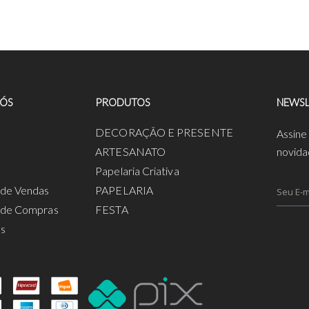
NÓS
PRODUTOS
NEWSL
a
DECORAÇÃO E PRESENTE
Assine
ARTESANATO
novida
Papelaria Criativa
s de Vendas
PAPELARIA
s de Compras
FESTA
os