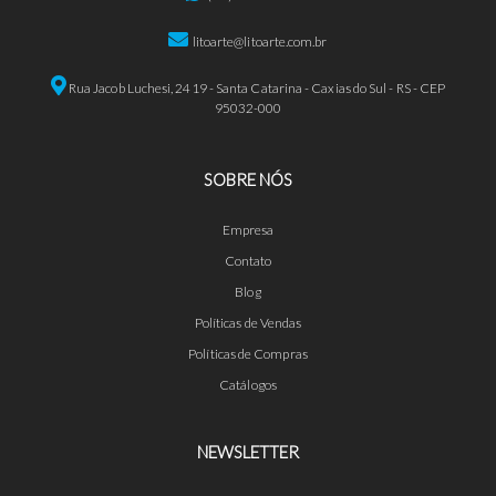
litoarte@litoarte.com.br
Rua Jacob Luchesi, 2419 - Santa Catarina - Caxias do Sul - RS - CEP
95032-000
SOBRE NÓS
Empresa
Contato
Blog
Políticas de Vendas
Políticas de Compras
Catálogos
NEWSLETTER