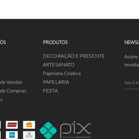
NÓS
PRODUTOS
NEWSL
a
DECORAÇÃO E PRESENTE
Assine
ARTESANATO
novida
Papelaria Criativa
s de Vendas
PAPELARIA
s de Compras
FESTA
os