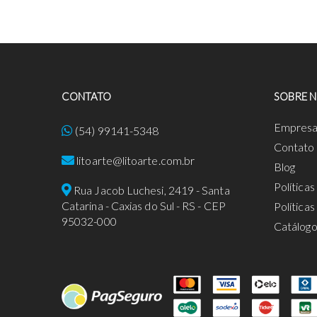
CONTATO
SOBRE 
Empres
(54) 99141-5348
Contato
litoarte@litoarte.com.br
Blog
Política
Rua Jacob Luchesi, 2419 - Santa
Catarina - Caxias do Sul - RS - CEP
Política
95032-000
Catálog