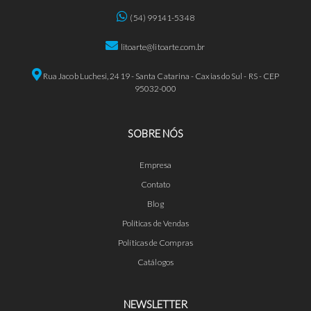
(54) 99141-5348
litoarte@litoarte.com.br
Rua Jacob Luchesi, 2419 - Santa Catarina - Caxias do Sul - RS - CEP
95032-000
SOBRE NÓS
Empresa
Contato
Blog
Políticas de Vendas
Políticas de Compras
Catálogos
NEWSLETTER