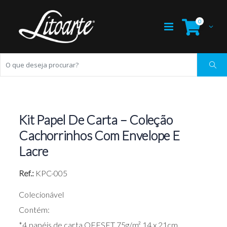
0
Kit Papel De Carta – Coleção
Cachorrinhos Com Envelope E
Lacre
Ref.:
KPC-005
Colecionável
Contém:
*4 papéis de carta OFFSET 75g/m² 14 x 21cm