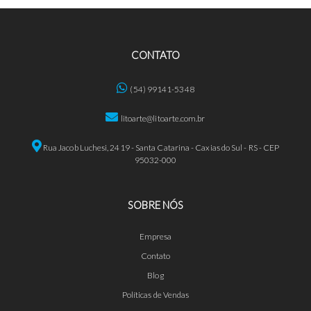
CONTATO
(54) 99141-5348
litoarte@litoarte.com.br
Rua Jacob Luchesi, 2419 - Santa Catarina - Caxias do Sul - RS - CEP
95032-000
SOBRE NÓS
Empresa
Contato
Blog
Políticas de Vendas