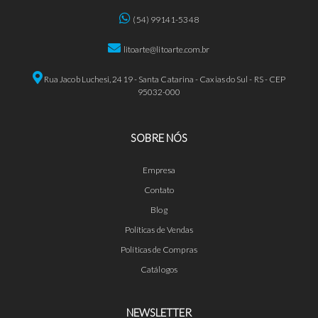
(54) 99141-5348
litoarte@litoarte.com.br
Rua Jacob Luchesi, 2419 - Santa Catarina - Caxias do Sul - RS - CEP
95032-000
SOBRE NÓS
Empresa
Contato
Blog
Políticas de Vendas
Políticas de Compras
Catálogos
NEWSLETTER