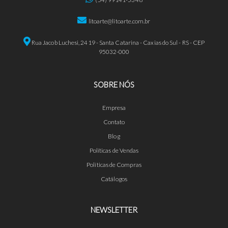
litoarte@litoarte.com.br
Rua Jacob Luchesi, 2419 - Santa Catarina - Caxias do Sul - RS - CEP
95032-000
SOBRE NÓS
Empresa
Contato
Blog
Políticas de Vendas
Políticas de Compras
Catálogos
NEWSLETTER