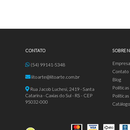
CONTATO
SOBRE 
Empres
(54) 99141-5348
Contato
litoarte@litoarte.com.br
Blog
Política
Rua Jacob Luchesi, 2419 - Santa
Catarina - Caxias do Sul - RS - CEP
Política
95032-000
Catálog