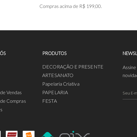
Compras acima de R$ 199,00.
NÓS
PRODUTOS
NEWSL
a
DECORAÇÃO E PRESENTE
Assine
ARTESANATO
novida
Papelaria Criativa
s de Vendas
PAPELARIA
s de Compras
FESTA
os