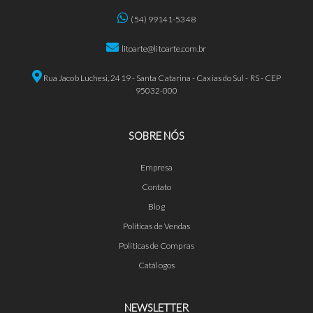
(54) 99141-5348
litoarte@litoarte.com.br
Rua Jacob Luchesi, 2419 - Santa Catarina - Caxias do Sul - RS - CEP
95032-000
SOBRE NÓS
Empresa
Contato
Blog
Políticas de Vendas
Políticas de Compras
Catálogos
NEWSLETTER