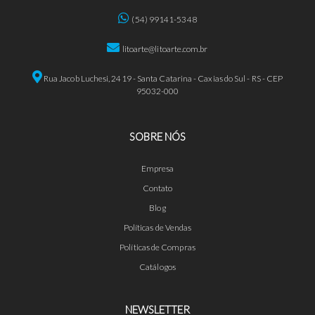
(54) 99141-5348
litoarte@litoarte.com.br
Rua Jacob Luchesi, 2419 - Santa Catarina - Caxias do Sul - RS - CEP
95032-000
SOBRE NÓS
Empresa
Contato
Blog
Políticas de Vendas
Políticas de Compras
Catálogos
NEWSLETTER