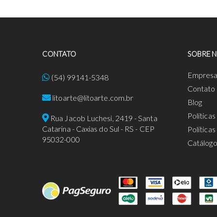
CONTATO
SOBRE 
Empres
(54) 99141-5348
Contato
litoarte@litoarte.com.br
Blog
Política
Rua Jacob Luchesi, 2419 - Santa
Catarina - Caxias do Sul - RS - CEP
Política
95032-000
Catálog