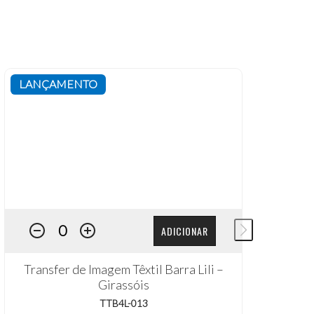
LANÇAMENTO
L
ADICIONAR
Transfer de Imagem Têxtil Barra Lili –
T
Girassóis
TTB4L-013