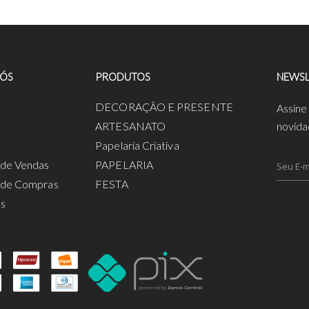
NÓS
PRODUTOS
NEWSL
a
DECORAÇÃO E PRESENTE
Assine
ARTESANATO
novida
Papelaria Criativa
s de Vendas
PAPELARIA
s de Compras
FESTA
os