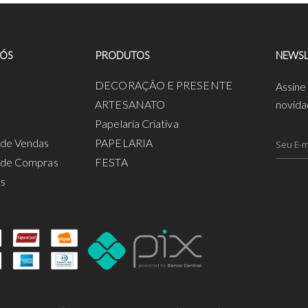
NÓS
PRODUTOS
NEWSL
a
DECORAÇÃO E PRESENTE
Assine
ARTESANATO
novida
Papelaria Criativa
s de Vendas
PAPELARIA
s de Compras
FESTA
os