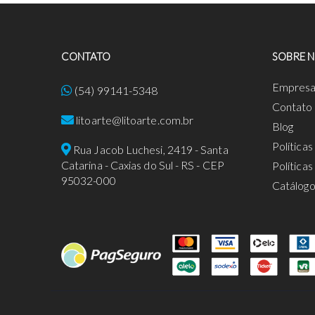
CONTATO
SOBRE 
Empres
(54) 99141-5348
Contato
litoarte@litoarte.com.br
Blog
Política
Rua Jacob Luchesi, 2419 - Santa
Catarina - Caxias do Sul - RS - CEP
Política
95032-000
Catálog