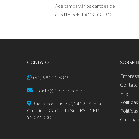
Aceitamos vários cartões de
crédito pelo PAGSEGURO!
CONTATO
SOBRE 
Empres
(54) 99141-5348
Contato
litoarte@litoarte.com.br
Blog
Política
Rua Jacob Luchesi, 2419 - Santa
Catarina - Caxias do Sul - RS - CEP
Política
95032-000
Catálog