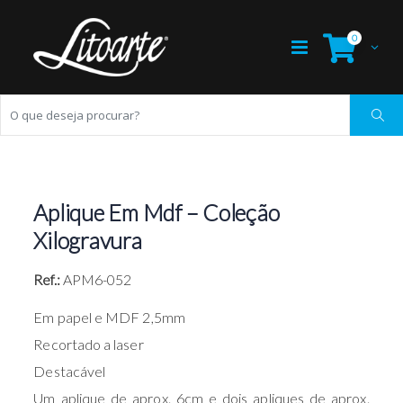
0
Aplique Em Mdf – Coleção
Xilogravura
Ref.:
APM6-052
Em papel e MDF 2,5mm
Recortado a laser
Destacável
Um aplique de aprox. 6cm e dois apliques de aprox.