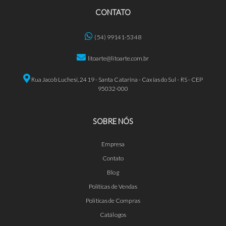
CONTATO
(54) 99141-5348
litoarte@litoarte.com.br
Rua Jacob Luchesi, 2419 - Santa Catarina - Caxias do Sul - RS - CEP
95032-000
SOBRE NÓS
Empresa
Contato
Blog
Políticas de Vendas
Políticas de Compras
Catálogos