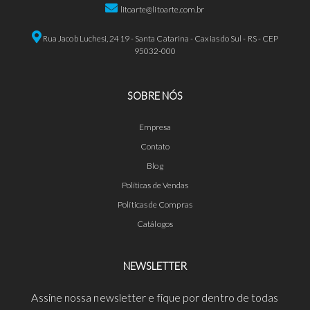
litoarte@litoarte.com.br
Rua Jacob Luchesi, 2419 - Santa Catarina - Caxias do Sul - RS - CEP
95032-000
SOBRE NÓS
Empresa
Contato
Blog
Políticas de Vendas
Políticas de Compras
Catálogos
NEWSLETTER
Assine nossa newsletter e fique por dentro de todas