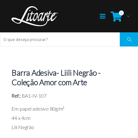
0
Barra Adesiva- Liili Negrão -
Coleção Amor com Arte
Ref.:
BA1-IV-107
Em papel adesivo 80g/m²
44 x 4cm
Lili Negrão