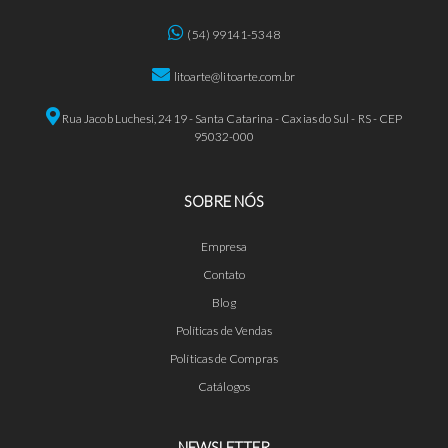
(54) 99141-5348
litoarte@litoarte.com.br
Rua Jacob Luchesi, 2419 - Santa Catarina - Caxias do Sul - RS - CEP
95032-000
SOBRE NÓS
Empresa
Contato
Blog
Políticas de Vendas
Políticas de Compras
Catálogos
NEWSLETTER