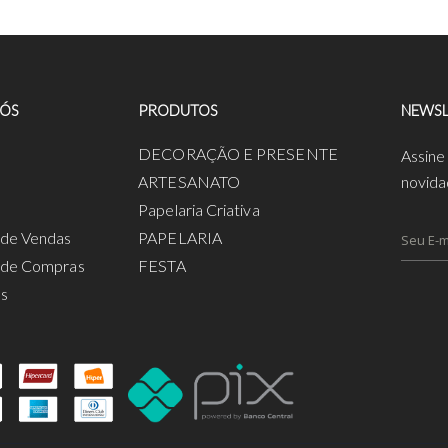
NÓS
PRODUTOS
NEWSL
a
DECORAÇÃO E PRESENTE
Assine
ARTESANATO
novida
Papelaria Criativa
s de Vendas
PAPELARIA
s de Compras
FESTA
os