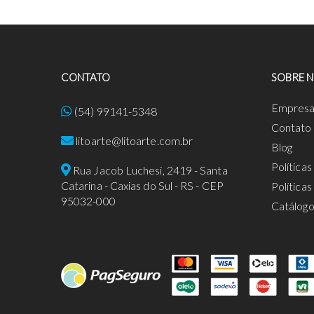
CONTATO
SOBRE 
Empres
(54) 99141-5348
Contato
litoarte@litoarte.com.br
Blog
Política
Rua Jacob Luchesi, 2419 - Santa
Catarina - Caxias do Sul - RS - CEP
Política
95032-000
Catálog