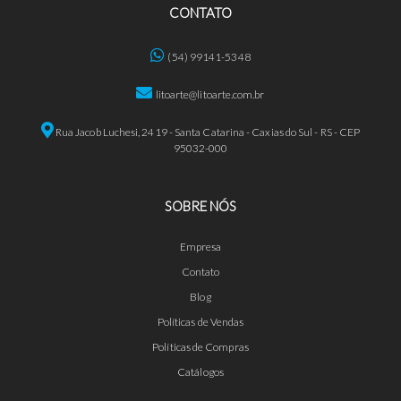
CONTATO
(54) 99141-5348
litoarte@litoarte.com.br
Rua Jacob Luchesi, 2419 - Santa Catarina - Caxias do Sul - RS - CEP
95032-000
SOBRE NÓS
Empresa
Contato
Blog
Políticas de Vendas
Políticas de Compras
Catálogos