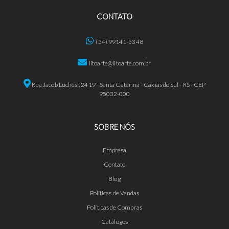
CONTATO
(54) 99141-5348
litoarte@litoarte.com.br
Rua Jacob Luchesi, 2419 - Santa Catarina - Caxias do Sul - RS - CEP
95032-000
SOBRE NÓS
Empresa
Contato
Blog
Políticas de Vendas
Políticas de Compras
Catálogos